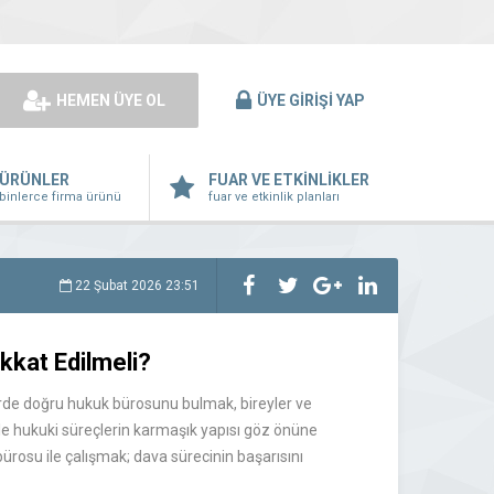
HEMEN ÜYE OL
ÜYE GİRİŞİ YAP
ÜRÜNLER
FUAR VE ETKİNLİKLER
binlerce firma ürünü
fuar ve etkinlik planları
22 Şubat 2026 23:51
kkat Edilmeli?
irde doğru hukuk bürosunu bulmak, bireyler ve
llikle hukuki süreçlerin karmaşık yapısı göz önüne
ürosu ile çalışmak; dava sürecinin başarısını