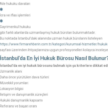
Aile hukuku davaları
İcra ve iflas işlemleri
Gayrimenkul hukuku
gibi farklı alanlarda uzmanlaşmış hukuk büroları bulunmaktadır.
Bu noktada İstanbul’daki alanında uzman hukuk bürolarını listeleyen
https://www.firmarehberin.com.tr/kategori/kurumsal-hizmetler/hukuk-
sayfası üzerinden ihtiyaçlarınıza uygun profesyonelleri kolayca inceleyebi
İstanbul’da En İyi Hukuk Bürosu Nasıl Bulunur
İstanbul’da en iyi hukuk bürosunu bulmak için şu kriterlere dikkat ed
Uzmanlık alanı
Daha önce yürütülen dava türleri
Müvekkil yorumları
Lokasyon bilgisi
İletişim ve danışmanlık süreçleri
Hukuki danışmanlık kapsamı
Referans ve başarı oranı