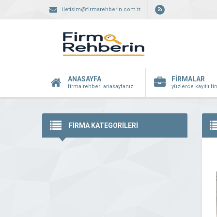
iletisim@firmarehberin.com.tr
ANASAYFA
FİRMALAR
firma rehberi anasayfanız
yüzlerce kayıtlı f
FİRMA KATEGORİLERİ