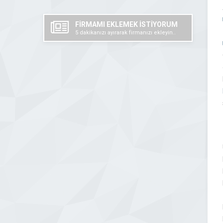
FİRMAMI EKLEMEK İSTİYORUM
5 dakikanızı ayırarak firmanızı ekleyin..