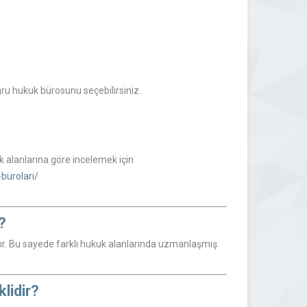
ğru hukuk bürosunu seçebilirsiniz.
k alanlarına göre incelemek için
burolari/
?
rdır. Bu sayede farklı hukuk alanlarında uzmanlaşmış
lidir?