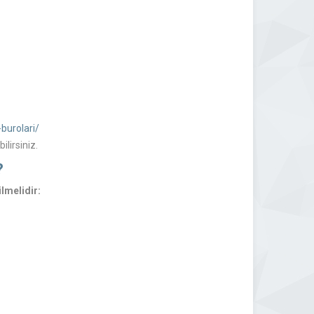
burolari/
lirsiniz.
?
ilmelidir: