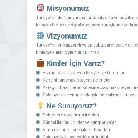
Misyonumuz
Türkiye’nin dört bir yanındaki küçük, orta ve büyük ölç
kolaylaştırmak ve dijital dönüşüm süreçlerine katkı 
Vizyonumuz
Türkiye’nin en kapsamlı ve en çok ziyaret edilen diji
binlerce kullanıcıyla buluşturmak.
Kimler İçin Varız?
Hizmet almak isteyen bireyler ve kurumlar
Kendini tanıtmak isteyen işletmeler
Kategori bazlı hedef kitlesine ulaşmak isteyen üre
Gold üyelik ve vitrin ilanlarıyla öne çıkmak isteyen
Ne Sunuyoruz?
Sektörlere özel firma listeleri
Güncel ilanlar, ürünler ve kampanyalar
Vitrin ilanları ile öne çıkma fırsatları
Gold üyelik ile ayrıcalıklı görünürlük