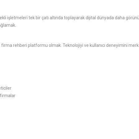
ekli işletmeleri tek bir çatı altında toplayarak dijital dünyada daha görü
sağlamak.
tal firma rehberi platformu olmak. Teknolojiyi ve kullanıcı deneyimini me
ticiler
 firmalar