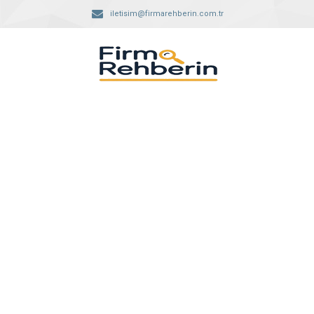
iletisim@firmarehberin.com.tr