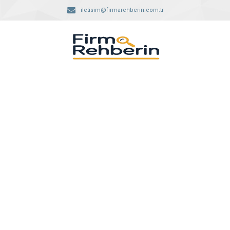
iletisim@firmarehberin.com.tr