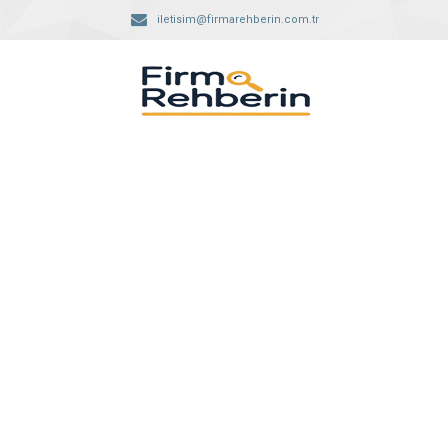
iletisim@firmarehberin.com.tr