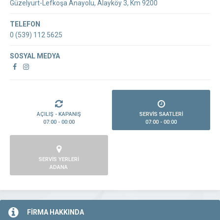
Güzelyurt-Lefkoşa Anayolu, Alayköy 3, Km 9200
TELEFON
0 (539) 112 5625
SOSYAL MEDYA
AÇILIŞ - KAPANIŞ
SERVİS SAATLERİ
07:00 - 00:00
07:00 - 00:00
SERVİS YERLERİ
ADANA
FİRMA HAKKINDA