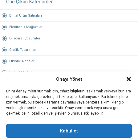
Öne Çıkan Kategoriler
Dijital Ürün Satıcıları
Elektronik Mağazaları
E-Ticaret Çözümleri
Grafik Tasarımcı
Etkinlik Ajansları
Kişisel Markalar
Onayı Yönet
Hosting & Domain
En iyi deneyimleri sunmak için, cihaz bilgilerini saklamak ve/veya bunlara
Öne Çıkan Şehirler
erişmek amacıyla çerezler gibi teknolojiler kullanıyoruz. Bu teknolojilere
izin vermek, bu sitedeki tarama davranışı veya benzersiz kimlikler gibi
verileri işlememize izin verecektir. Onay vermemek veya onayı geri
İstanbul
çekmek, belirli özellikleri ve işlevleri olumsuz etkileyebilir.
Ankara
Kabul et
İzmir