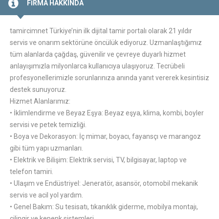
FİRMA HAKKINDA
tamircimnet Türkiye’nin ilk dijital tamir portalı olarak 21 yıldır
servis ve onarım sektörüne öncülük ediyoruz. Uzmanlaştığımız
tüm alanlarda çağdaş, güvenilir ve çevreye duyarlı hizmet
anlayışımızla milyonlarca kullanıcıya ulaşıyoruz. Tecrübeli
profesyonellerimizle sorunlarınıza anında yanıt vererek kesintisiz
destek sunuyoruz.
Hizmet Alanlarımız:
• İklimlendirme ve Beyaz Eşya: Beyaz eşya, klima, kombi, boyler
servisi ve petek temizliği.
• Boya ve Dekorasyon: İç mimar, boyacı, fayansçı ve marangoz
gibi tüm yapı uzmanları.
• Elektrik ve Bilişim: Elektrik servisi, TV, bilgisayar, laptop ve
telefon tamiri.
• Ulaşım ve Endüstriyel: Jeneratör, asansör, otomobil mekanik
servis ve acil yol yardım.
• Genel Bakım: Su tesisatı, tıkanıklık giderme, mobilya montajı,
çilingir ve kepenk sistemleri.