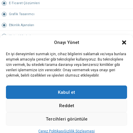
E-Ticaret Çözümleri
Grafik Tasarımcı
Etkinlik Ajansları
Kişisel Markalar
Onayı Yönet
Hosting & Domain
En iyi deneyimleri sunmak için, cihaz bilgilerini saklamak ve/veya bunlara
Öne Çıkan Şehirler
erişmek amacıyla çerezler gibi teknolojiler kullanıyoruz. Bu teknolojilere
izin vermek, bu sitedeki tarama davranışı veya benzersiz kimlikler gibi
verileri işlememize izin verecektir. Onay vermemek veya onayı geri
İstanbul
çekmek, belirli özellikleri ve işlevleri olumsuz etkileyebilir.
Ankara
Kabul et
İzmir
Reddet
Antalya
Tercihleri görüntüle
Çerez Politikası
Gizlilik Sözleşmesi