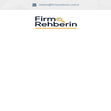
iletisim@firmarehberin.com.tr