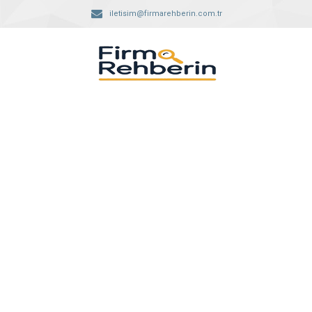
iletisim@firmarehberin.com.tr