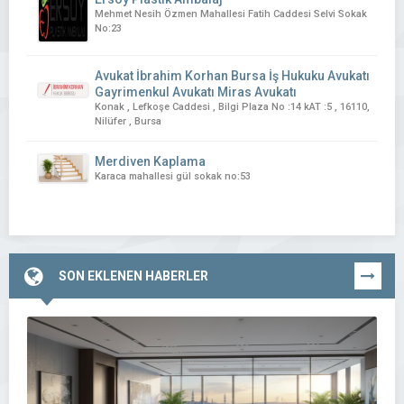
Mehmet Nesih Özmen Mahallesi Fatih Caddesi Selvi Sokak
No:23
Avukat İbrahim Korhan Bursa İş Hukuku Avukatı
Gayrimenkul Avukatı Miras Avukatı
Konak , Lefkoşe Caddesi , Bilgi Plaza No :14 kAT :5 , 16110,
Nilüfer , Bursa
Merdiven Kaplama
Karaca mahallesi gül sokak no:53
SON EKLENEN HABERLER
TÜMÜNÜ
GÖR