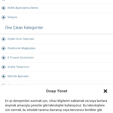
KVKK Aydınlatma Metni
İletişim
Öne Çıkan Kategoriler
Dijital Ürün Satıcıları
Elektronik Mağazaları
E-Ticaret Çözümleri
Grafik Tasarımcı
Etkinlik Ajansları
Kişisel Markalar
Onayı Yönet
Hosting & Domain
En iyi deneyimleri sunmak için, cihaz bilgilerini saklamak ve/veya bunlara
Öne Çıkan Şehirler
erişmek amacıyla çerezler gibi teknolojiler kullanıyoruz. Bu teknolojilere
izin vermek, bu sitedeki tarama davranışı veya benzersiz kimlikler gibi