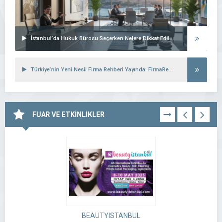
İstanbul’da Hukuk Bürosu Seçerken Nelere Dikkat Edilmeli?
Türkiye’nin Yeni Nesil Firma Rehberi Yayında: FirmaRehberin.com.tr!
FUAR VE ETKİNLİKLER
TÜMÜNÜ
GÖR
BEAUTYISTANBUL