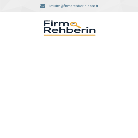
iletisim@firmarehberin.com.tr