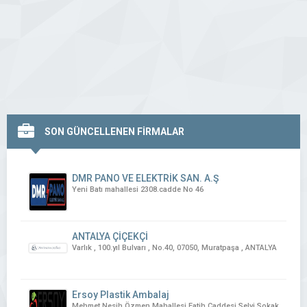
SON GÜNCELLENEN FİRMALAR
DMR PANO VE ELEKTRİK SAN. A.Ş
Yeni Batı mahallesi 2308.cadde No 46
ANTALYA ÇİÇEKÇİ
Varlık , 100.yıl Bulvarı , No.40, 07050, Muratpaşa , ANTALYA
Ersoy Plastik Ambalaj
Mehmet Nesih Özmen Mahallesi Fatih Caddesi Selvi Sokak