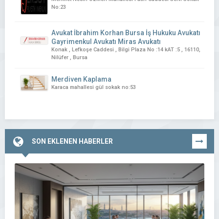
No:23
Avukat İbrahim Korhan Bursa İş Hukuku Avukatı
Gayrimenkul Avukatı Miras Avukatı
Konak , Lefkoşe Caddesi , Bilgi Plaza No :14 kAT :5 , 16110,
Nilüfer , Bursa
Merdiven Kaplama
Karaca mahallesi gül sokak no:53
SON EKLENEN HABERLER
TÜMÜNÜ
GÖR