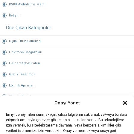
KVKK Aydınlatma Metni
İletişim
Öne Çıkan Kategoriler
Dijital Ürün Satıcıları
Elektronik Mağazaları
E-Ticaret Çözümleri
Grafik Tasarımcı
Etkinlik Ajansları
Kişisel Markalar
Onayı Yönet
Hosting & Domain
En iyi deneyimleri sunmak için, cihaz bilgilerini saklamak ve/veya bunlara
Öne Çıkan Şehirler
erişmek amacıyla çerezler gibi teknolojiler kullanıyoruz. Bu teknolojilere
izin vermek, bu sitedeki tarama davranışı veya benzersiz kimlikler gibi
verileri işlememize izin verecektir. Onay vermemek veya onayı geri
İstanbul