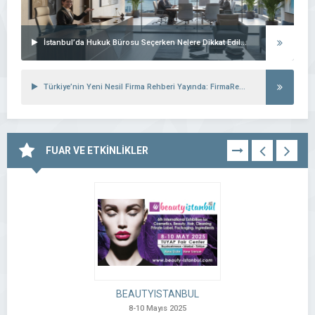
İstanbul’da Hukuk Bürosu Seçerken Nelere Dikkat Edilmeli?
Türkiye’nin Yeni Nesil Firma Rehberi Yayında: FirmaRehberin.com.tr!
FUAR VE ETKİNLİKLER
TÜMÜNÜ
GÖR
BEAUTYISTANBUL
8-10 Mayıs 2025