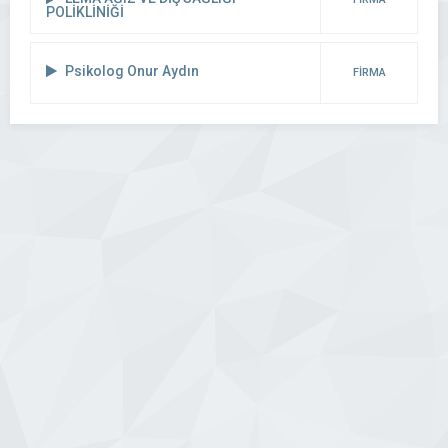
POLİKLİNİĞİ
DETAYI
Psikolog Onur Aydın
FİRMA
DETAYI