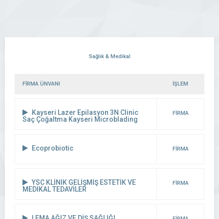
Sağlık & Medikal
FİRMA ÜNVANI
İŞLEM
Kayseri Lazer Epilasyon 3N Clinic
FİRMA
Saç Çoğaltma Kayseri Microblading
DETAYI
Ecoprobiotic
FİRMA
DETAYI
YSC KLİNİK GELİŞMİŞ ESTETİK VE
FİRMA
MEDİKAL TEDAVİLER
DETAYI
LEMA AĞIZ VE DİŞ SAĞLIĞI
FİRMA