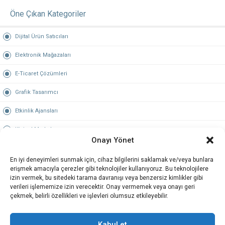
Öne Çıkan Kategoriler
Dijital Ürün Satıcıları
Elektronik Mağazaları
E-Ticaret Çözümleri
Grafik Tasarımcı
Etkinlik Ajansları
Kişisel Markalar
Onayı Yönet
Hosting & Domain
En iyi deneyimleri sunmak için, cihaz bilgilerini saklamak ve/veya bunlara
Öne Çıkan Şehirler
erişmek amacıyla çerezler gibi teknolojiler kullanıyoruz. Bu teknolojilere
izin vermek, bu sitedeki tarama davranışı veya benzersiz kimlikler gibi
verileri işlememize izin verecektir. Onay vermemek veya onayı geri
İstanbul
çekmek, belirli özellikleri ve işlevleri olumsuz etkileyebilir.
Ankara
Kabul et