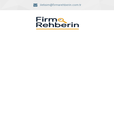
iletisim@firmarehberin.com.tr