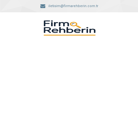
iletisim@firmarehberin.com.tr