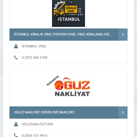
İSTANBUL KİRALIK VİNÇ PROFESYONEL VİNÇ KİRALAMA HİZMETLERİ
İSTANBUL VİNÇ
0 (507) 064 6738
OĞUZ NAKLİYAT EVDEN EVE NAKLİYAT
OĞUZHAN ÖZTÜRK
0 (534) 511 4914